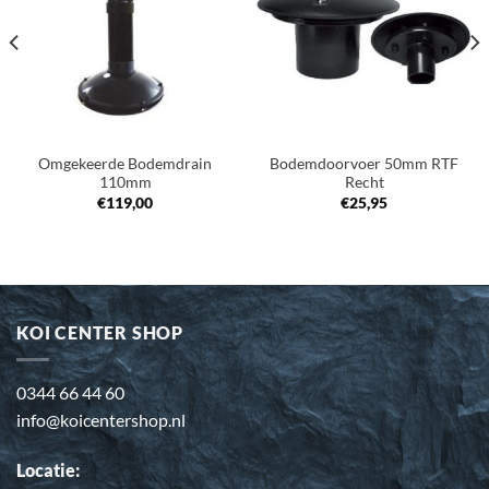
verlanglijst
verlanglijst
Omgekeerde Bodemdrain
Bodemdoorvoer 50mm RTF
110mm
Recht
€
119,00
€
25,95
KOI CENTER SHOP
0344 66 44 60
info@koicentershop.nl
Locatie: