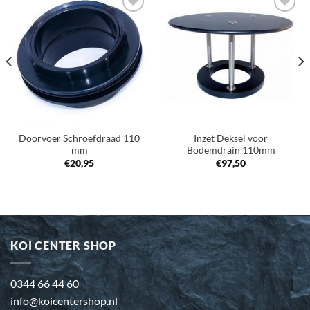
Toevoegen
Toevoegen
aan
aan
verlanglijst
verlanglijst
Doorvoer Schroefdraad 110
Inzet Deksel voor
mm
Bodemdrain 110mm
€
20,95
€
97,50
KOI CENTER SHOP
0344 66 44 60
info@koicentershop.nl