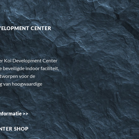
VELOPMENT CENTER
er Koi Development Center
e beveiligde indoor faciliteit,
ntworpen voor de
ng van hoogwaardige
.
nformatie >>
NTER SHOP