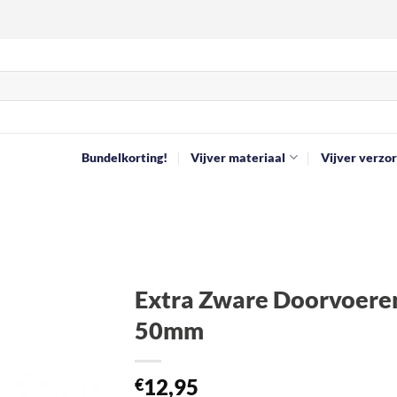
Bundelkorting!
Vijver materiaal
Vijver verzor
Extra Zware Doorvoere
50mm
Toevoegen
aan
verlanglijst
12,95
€