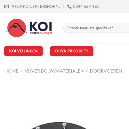
Ga
INFO@KOICENTERSHOP.NL
0344 66 44 60
naar
inhoud
Zoeken
naar:
KOI VEILINGEN
OJIYA PRODUCTS
HOME
/
VIJVER BOUWMATERIALEN
/
DOORVOEREN