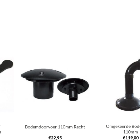
oegen
Toevoegen
an
aan
nglijst
verlanglijst
+
+
r
Omgekeerde Bod
Bodemdoorvoer 110mm Recht
m
110mm
€
22,95
€
119,00