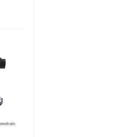
Toevoegen
aan
verlanglijst
emdrain