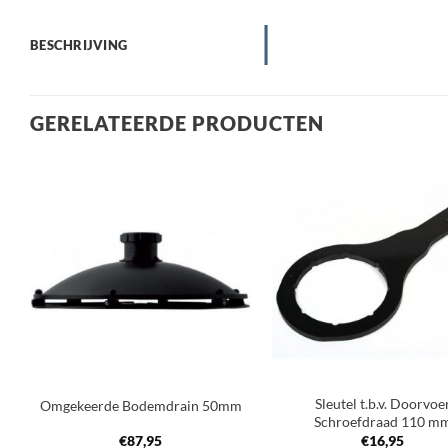
BESCHRIJVING
GERELATEERDE PRODUCTEN
Toevoegen
Toev
aan
a
verlanglijst
verla
+
+
Sleutel t.b.v. Doorvoe
Omgekeerde Bodemdrain 50mm
Schroefdraad 110 m
€
87,95
€
16,95