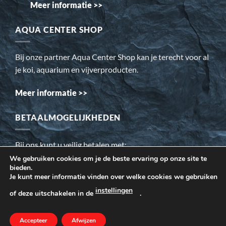
Meer informatie >>
AQUA CENTER SHOP
Bij onze partner Aqua Center Shop kan je terecht voor al
je koi, aquarium en vijverproducten.
Meer informatie >>
BETAALMOGELIJKHEDEN
Bij ons kunt u veilig betalen met:
We gebruiken cookies om je de beste ervaring op onze site te
bieden.
Wij gebruiken cookies om ervoor te zorgen dat onze website
Je kunt meer informatie vinden over welke cookies we gebruiken
voor de bezoeker beter werkt. Daarnaast gebruiken wij o.a.
instellingen
of deze uitschakelen in de
.
cookies voor onze webstatistieken.
Accepteer
MEER INFORMATIE
Afwijzen
AANVAARDEN