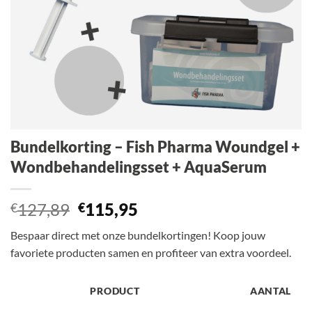
Bundelkorting – Fish Pharma Woundgel +
Wondbehandelingsset + AquaSerum
Oorspronkelijke
Huidige
127,89
115,95
€
€
prijs
prijs
Bespaar direct met onze bundelkortingen! Koop jouw
was:
is:
favoriete producten samen en profiteer van extra voordeel.
€127,89.
€115,95.
PRODUCT
AANTAL