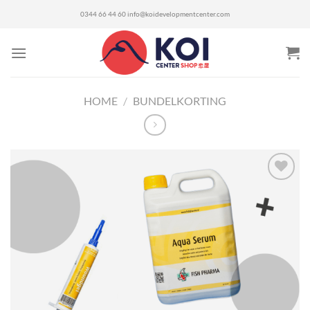
Ga
0344 66 44 60
info@koidevelopmentcenter.com
naar
inhoud
HOME
/
BUNDELKORTING
Toevoegen
aan
verlanglijst