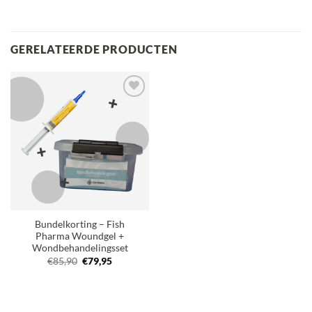
GERELATEERDE PRODUCTEN
Toevoegen
aan
verlanglijst
Bundelkorting – Fish
Pharma Woundgel +
Wondbehandelingsset
Oorspronkelijke
Huidige
€
85,90
€
79,95
prijs
prijs
was:
is:
€85,90.
€79,95.