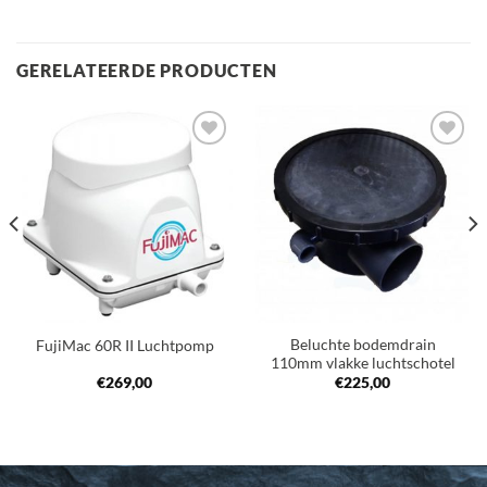
GERELATEERDE PRODUCTEN
Toevoegen
Toevoegen
aan
aan
verlanglijst
verlanglijst
Beluchte bodemdrain
FujiMac 60R II Luchtpomp
110mm vlakke luchtschotel
€
269,00
€
225,00