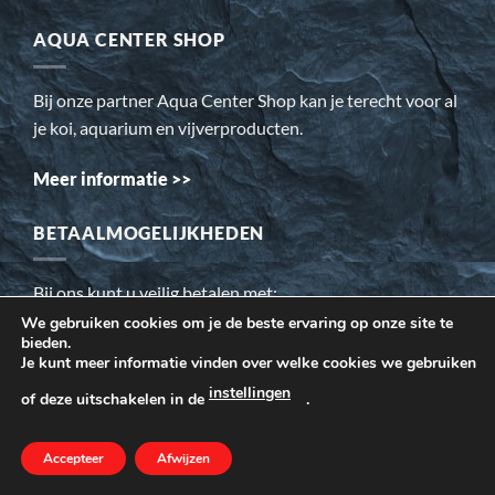
AQUA CENTER SHOP
Bij onze partner Aqua Center Shop kan je terecht voor al
je koi, aquarium en vijverproducten.
Meer informatie >>
BETAALMOGELIJKHEDEN
Bij ons kunt u veilig betalen met:
We gebruiken cookies om je de beste ervaring op onze site te
bieden.
Wij gebruiken cookies om ervoor te zorgen dat onze website
Je kunt meer informatie vinden over welke cookies we gebruiken
voor de bezoeker beter werkt. Daarnaast gebruiken wij o.a.
instellingen
of deze uitschakelen in de
.
cookies voor onze webstatistieken.
Accepteer
MEER INFORMATIE
Afwijzen
AANVAARDEN