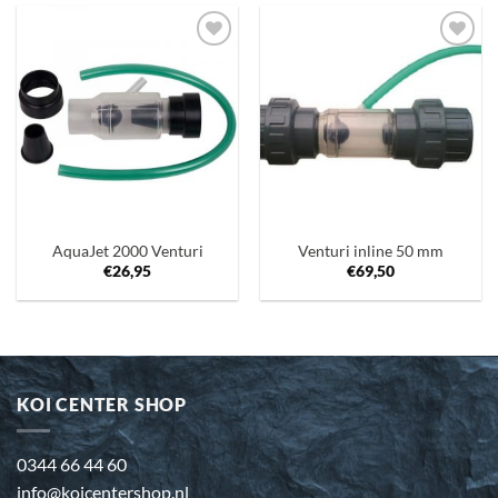
Toevoegen
Toevoegen
aan
aan
verlanglijst
verlanglijst
AquaJet 2000 Venturi
Venturi inline 50 mm
€
26,95
€
69,50
KOI CENTER SHOP
0344 66 44 60
info@koicentershop.nl