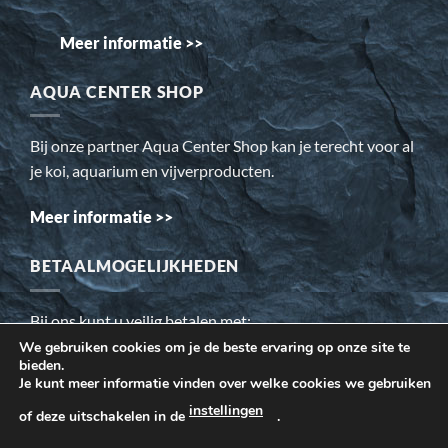
Meer informatie >>
AQUA CENTER SHOP
Bij onze partner Aqua Center Shop kan je terecht voor al
je koi, aquarium en vijverproducten.
Meer informatie >>
BETAALMOGELIJKHEDEN
Bij ons kunt u veilig betalen met:
We gebruiken cookies om je de beste ervaring op onze site te
bieden.
Wij gebruiken cookies om ervoor te zorgen dat onze website
Je kunt meer informatie vinden over welke cookies we gebruiken
voor de bezoeker beter werkt. Daarnaast gebruiken wij o.a.
instellingen
of deze uitschakelen in de
.
cookies voor onze webstatistieken.