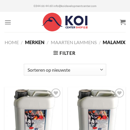
Ga
0344 66 44 60
info@koidevelopmentcenter.com
naar
inhoud
HOME
/
MERKEN
/
MAARTEN LAMMENS
/
MALAMIX
FILTER
Toevoegen
Toevoegen
aan
aan
verlanglijst
verlanglijst