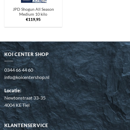
JPD Shogun All Season
Medium 10 kilo
€
119,95
KOI CENTER SHOP
0344 66 44 60
info@koicentershop.nl
Locatie:
Newtonstraat 33-35
4004 KE Tiel
KLANTENSERVICE