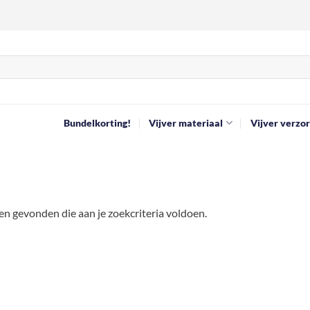
Bundelkorting!
Vijver materiaal
Vijver verzor
n gevonden die aan je zoekcriteria voldoen.