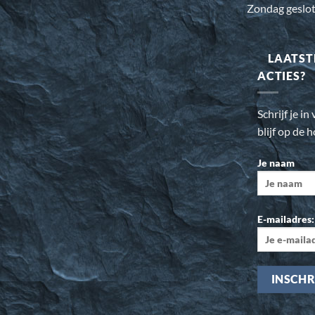
Zondag geslo
LAATST
ACTIES?
Schrijf je i
blijf op de 
Je naam
E-mailadres: