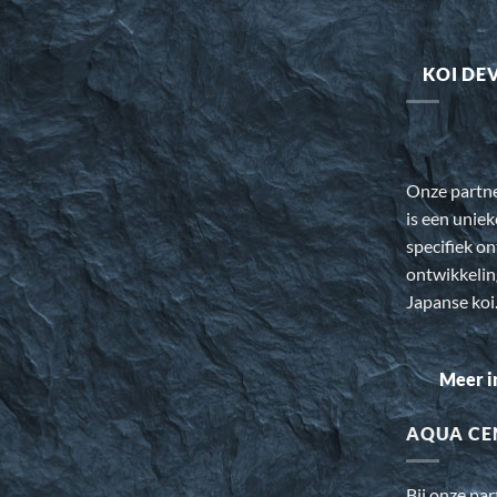
KOI DE
Onze partn
is een uniek
specifiek o
ontwikkeli
Japanse koi
Meer i
AQUA CE
Bij onze pa