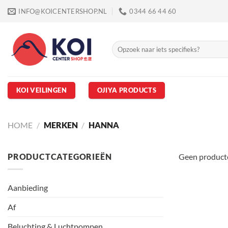
Ga
INFO@KOICENTERSHOP.NL
0344 66 44 60
naar
inhoud
Zoeken
naar:
KOI VEILINGEN
OJIYA PRODUCTS
HOME
/
MERKEN
/
HANNA
PRODUCTCATEGORIEËN
Geen producte
Aanbieding
Af
Beluchting & Luchtpompen