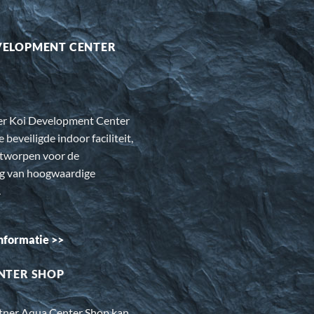
VELOPMENT CENTER
er Koi Development Center
e beveiligde indoor faciliteit,
ntworpen voor de
ng van hoogwaardige
.
nformatie >>
NTER SHOP
rtner Aqua Center Shop kan