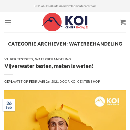
Ga
0344 66 44 60
info@koidevelopmentcenter.com
naar
inhoud
CATEGORIE ARCHIEVEN:
WATERBEHANDELING
VIJVER TESTSETS
,
WATERBEHANDELING
Vijverwater testen, meten is weten!
GEPLAATST OP
FEBRUARI 26, 2021
DOOR
KOI CENTER SHOP
26
feb