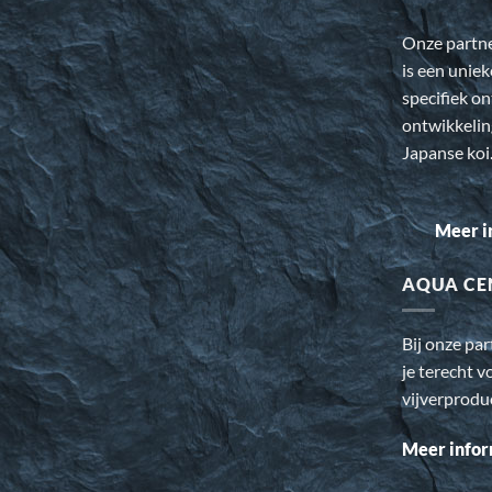
Onze partn
is een uniek
specifiek o
ontwikkeli
Japanse koi
Meer i
AQUA CE
Bij onze pa
je terecht v
vijverprodu
Meer infor