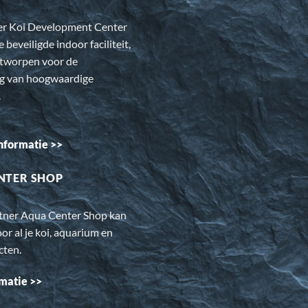
er Koi Development Center
e beveiligde indoor faciliteit,
ntworpen voor de
ng van hoogwaardige
.
nformatie >>
NTER SHOP
rtner Aqua Center Shop kan
oor al je koi, aquarium en
cten.
matie >>