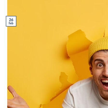
26
feb