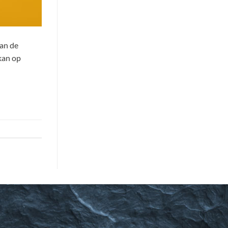
van de
 kan op