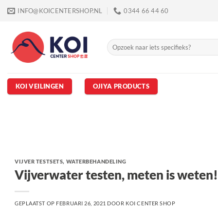
Ga
INFO@KOICENTERSHOP.NL
0344 66 44 60
naar
inhoud
Zoeken
naar:
KOI VEILINGEN
OJIYA PRODUCTS
VIJVER TESTSETS
,
WATERBEHANDELING
Vijverwater testen, meten is weten!
GEPLAATST OP
FEBRUARI 26, 2021
DOOR
KOI CENTER SHOP