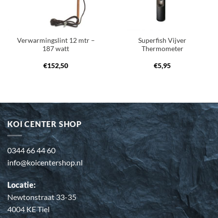
Verwarmingslint 12 mtr –
Superfish Vijver
187 watt
Thermometer
€
152,50
€
5,95
KOI CENTER SHOP
0344 66 44 60
info@koicentershop.nl
Locatie:
Newtonstraat 33-35
4004 KE Tiel