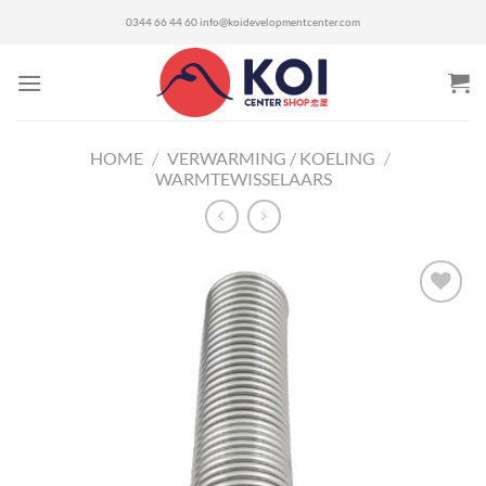
Ga
0344 66 44 60
info@koidevelopmentcenter.com
naar
inhoud
HOME
/
VERWARMING / KOELING
/
WARMTEWISSELAARS
Toevoegen
aan
verlanglijst