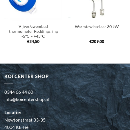
Vijver/zwembad
Warmtewisselaar 30 kW
thermometer Reddingsring
-5ºC – +45ºC
€
34,50
€
209,00
KOI CENTER SHOP
0344 66 44 60
info@koicentershop.nl
Locatie:
Newtonstraat 33-35
4004 KE Tiel