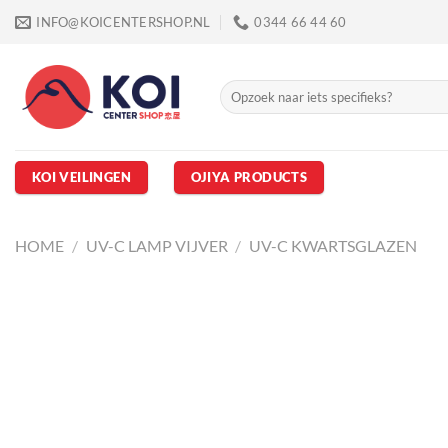
Ga
INFO@KOICENTERSHOP.NL
0344 66 44 60
naar
inhoud
Zoeken
naar:
KOI VEILINGEN
OJIYA PRODUCTS
HOME
/
UV-C LAMP VIJVER
/
UV-C KWARTSGLAZEN