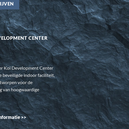
VELOPMENT CENTER
er Koi Development Center
e beveiligde indoor faciliteit,
ntworpen voor de
ng van hoogwaardige
.
nformatie >>