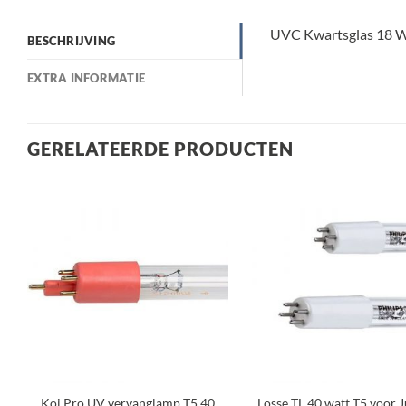
UVC Kwartsglas 18 W
BESCHRIJVING
EXTRA INFORMATIE
GERELATEERDE PRODUCTEN
Toevoegen
Toev
aan
a
verlanglijst
verla
+
+
Koi Pro UV vervanglamp T5 40
Losse TL 40 watt T5 voor