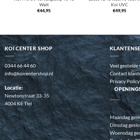
Watt
Koi UVC
€
44,95
€
49,95
KOI CENTER SHOP
KLANTENS
0344 66 44 60
Veel gestelde
info@koicentershop.nl
Contact klant
Privacy Policy
Locatie:
OPENING
Newtonstraat 33-35
4004 KE Tiel
Maandag gesl
Dinsdag geslo
Woensdag ges