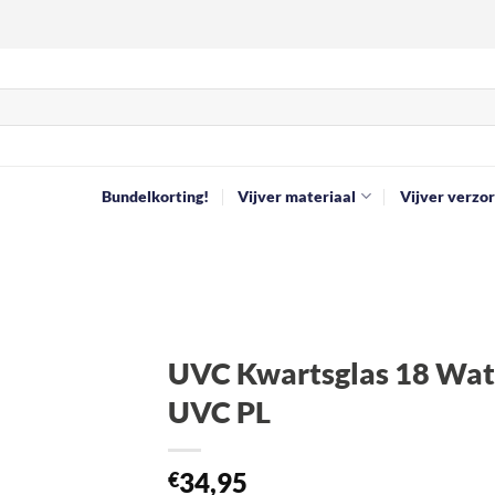
Bundelkorting!
Vijver materiaal
Vijver verzor
UVC Kwartsglas 18 Wat
UVC PL
Toevoegen
aan
verlanglijst
34,95
€