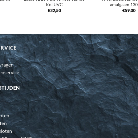
Koi UVC
amalgaam 130
€
32,50
€
59,00
ERVICE
 vragen
enservice
STIJDEN
oten
ten
loten