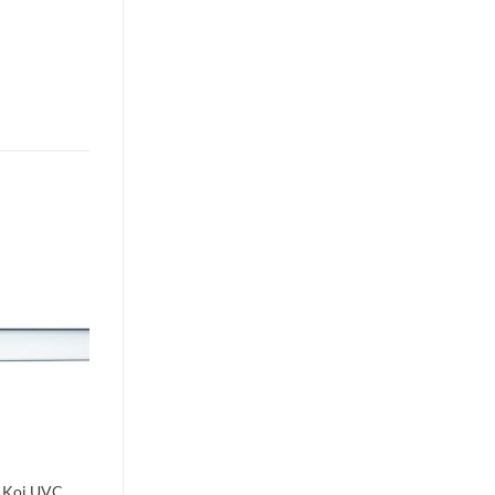
Toevoegen
aan
verlanglijst
 Koi UVC