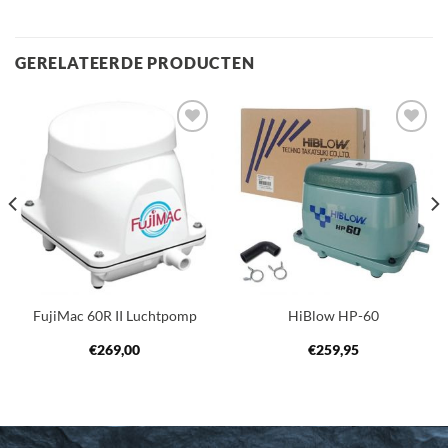
GERELATEERDE PRODUCTEN
Toevoegen
Toevoegen
aan
aan
verlanglijst
verlanglijst
FujiMac 60R II Luchtpomp
HiBlow HP-60
€
269,00
€
259,95