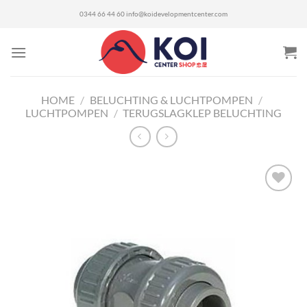
Ga
0344 66 44 60
info@koidevelopmentcenter.com
naar
inhoud
HOME
/
BELUCHTING & LUCHTPOMPEN
/
LUCHTPOMPEN
/
TERUGSLAGKLEP BELUCHTING
Toevoegen
aan
verlanglijst