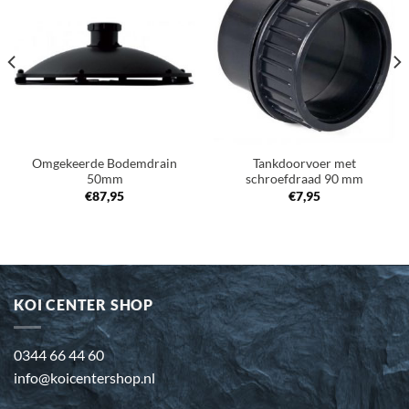
Toevoegen
Toevoegen
aan
aan
verlanglijst
verlanglijst
Omgekeerde Bodemdrain
Tankdoorvoer met
50mm
schroefdraad 90 mm
€
87,95
€
7,95
KOI CENTER SHOP
0344 66 44 60
info@koicentershop.nl