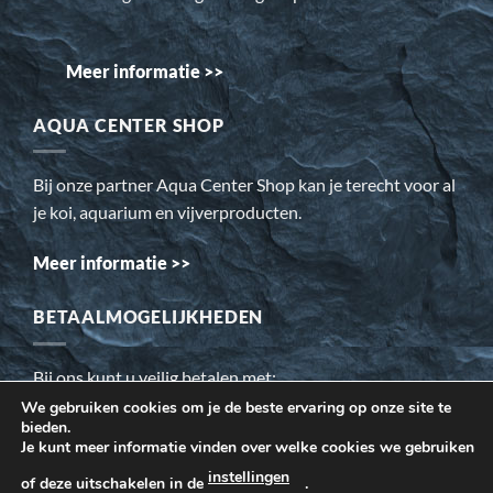
Meer informatie >>
AQUA CENTER SHOP
Bij onze partner Aqua Center Shop kan je terecht voor al
je koi, aquarium en vijverproducten.
Meer informatie >>
BETAALMOGELIJKHEDEN
Bij ons kunt u veilig betalen met:
We gebruiken cookies om je de beste ervaring op onze site te
bieden.
Wij gebruiken cookies om ervoor te zorgen dat onze website
Je kunt meer informatie vinden over welke cookies we gebruiken
voor de bezoeker beter werkt. Daarnaast gebruiken wij o.a.
instellingen
of deze uitschakelen in de
.