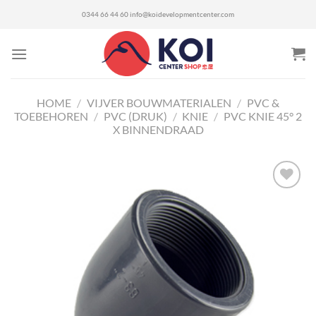
Ga
0344 66 44 60
info@koidevelopmentcenter.com
naar
inhoud
HOME
/
VIJVER BOUWMATERIALEN
/
PVC &
TOEBEHOREN
/
PVC (DRUK)
/
KNIE
/
PVC KNIE 45° 2
X BINNENDRAAD
Toevoegen
aan
verlanglijst