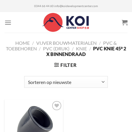
Ga
0344 66 44 60
info@koidevelopmentcenter.com
naar
inhoud
HOME
/
VIJVER BOUWMATERIALEN
/
PVC &
TOEBEHOREN
/
PVC (DRUK)
/
KNIE
/
PVC KNIE 45° 2
X BINNENDRAAD
FILTER
Toevoegen
aan
verlanglijst