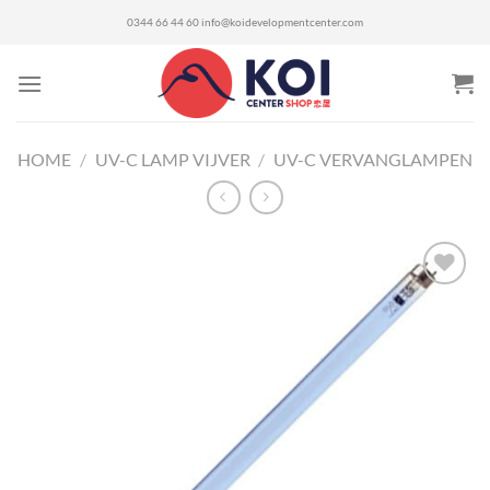
Ga
0344 66 44 60
info@koidevelopmentcenter.com
naar
inhoud
HOME
/
UV-C LAMP VIJVER
/
UV-C VERVANGLAMPEN
Toevoegen
aan
verlanglijst