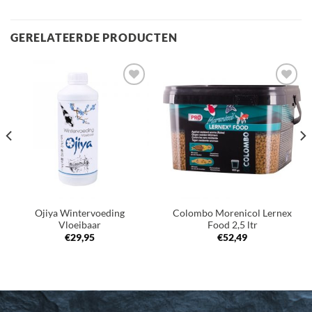
GERELATEERDE PRODUCTEN
Toevoegen
Toevoegen
aan
aan
verlanglijst
verlanglijst
Ojiya Wintervoeding
Colombo Morenicol Lernex
Vloeibaar
Food 2,5 ltr
€
29,95
€
52,49