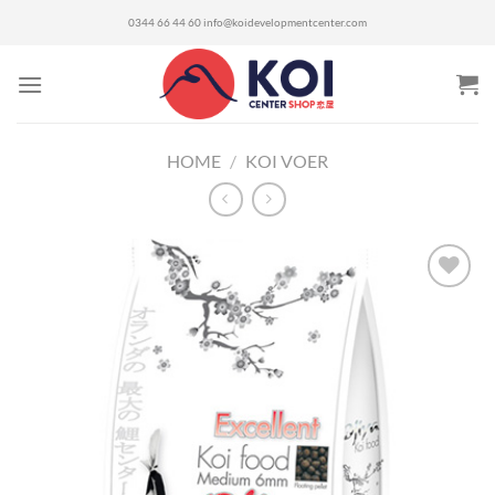
Ga
0344 66 44 60
info@koidevelopmentcenter.com
naar
inhoud
HOME
/
KOI VOER
Toevoegen
aan
verlanglijst