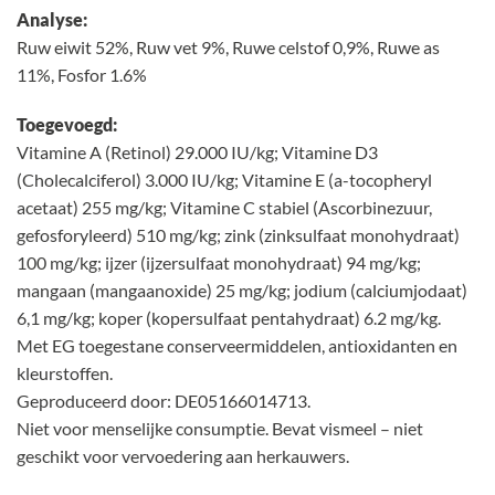
Analyse:
Ruw eiwit 52%, Ruw vet 9%, Ruwe celstof 0,9%, Ruwe as
11%, Fosfor 1.6%
Toegevoegd:
Vitamine A (Retinol) 29.000 IU/kg; Vitamine D3
(Cholecalciferol) 3.000 IU/kg; Vitamine E (a-tocopheryl
acetaat) 255 mg/kg; Vitamine C stabiel (Ascorbinezuur,
gefosforyleerd) 510 mg/kg; zink (zinksulfaat monohydraat)
100 mg/kg; ijzer (ijzersulfaat monohydraat) 94 mg/kg;
mangaan (mangaanoxide) 25 mg/kg; jodium (calciumjodaat)
6,1 mg/kg; koper (kopersulfaat pentahydraat) 6.2 mg/kg.
Met EG toegestane conserveermiddelen, antioxidanten en
kleurstoffen.
Geproduceerd door: DE05166014713.
Niet voor menselijke consumptie. Bevat vismeel – niet
geschikt voor vervoedering aan herkauwers.