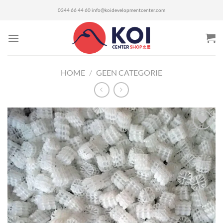
Ga
0344 66 44 60
info@koidevelopmentcenter.com
naar
inhoud
HOME
/
GEEN CATEGORIE
Toevoegen
aan
verlanglijst