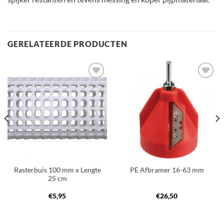
GERELATEERDE PRODUCTEN
Toevoegen
Toevoegen
aan
aan
verlanglijst
verlanglijst
Rasterbuis 100 mm x Lengte
PE Afbramer 16-63 mm
25 cm
€
5,95
€
26,50