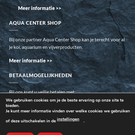
Meer informatie >>
AQUA CENTER SHOP
Bij onze partner Aqua Center Shop kan je terecht voor al
je koi, aquarium en vijverproducten.
Meer informatie >>
BETAALMOGELIJKHEDEN
Bij ons kunt u veilig betalen met:
We gebruiken cookies om je de beste ervaring op onze site te
bieden.
Wij gebruiken cookies om ervoor te zorgen dat onze website
Je kunt meer informatie vinden over welke cookies we gebruiken
voor de bezoeker beter werkt. Daarnaast gebruiken wij o.a.
instellingen
of deze uitschakelen in de
.
cookies voor onze webstatistieken.