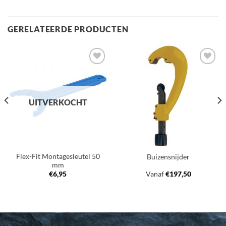
GERELATEERDE PRODUCTEN
Toevoegen
Toevoegen
aan
aan
verlanglijst
verlanglijst
UITVERKOCHT
Flex-Fit Montagesleutel 50
Buizensnijder
mm
€
6,95
Vanaf
€
197,50