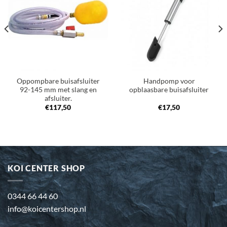
aan
aan
verlanglijst
verlanglijst
Oppompbare buisafsluiter
Handpomp voor
92-145 mm met slang en
opblaasbare buisafsluiter
afsluiter.
€
117,50
€
17,50
KOI CENTER SHOP
0344 66 44 60
info@koicentershop.nl