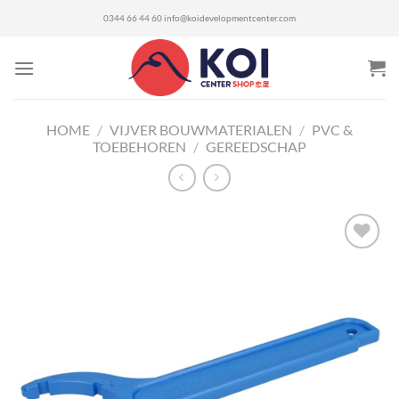
Ga
0344 66 44 60
info@koidevelopmentcenter.com
naar
inhoud
HOME
/
VIJVER BOUWMATERIALEN
/
PVC &
TOEBEHOREN
/
GEREEDSCHAP
Toevoegen
aan
verlanglijst