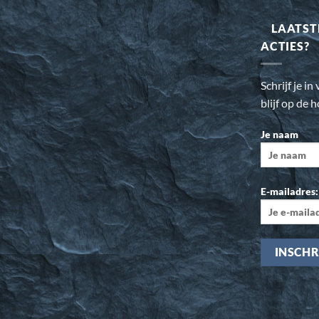
LAATST
ACTIES?
Schrijf je i
blijf op de 
Je naam
E-mailadres: