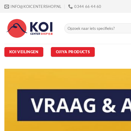
Ga
INFO@KOICENTERSHOP.NL
0344 66 44 60
naar
inhoud
Zoeken
naar:
KOI VEILINGEN
OJIYA PRODUCTS