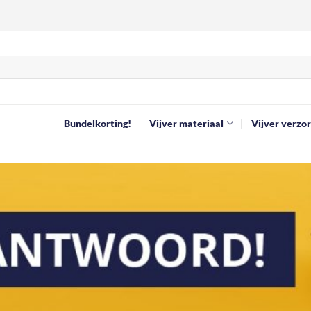
Bundelkorting!
Vijver materiaal
Vijver verzor