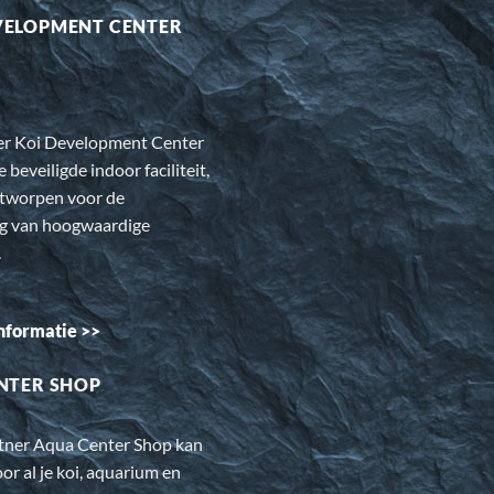
VELOPMENT CENTER
er Koi Development Center
e beveiligde indoor faciliteit,
ntworpen voor de
ng van hoogwaardige
.
nformatie >>
NTER SHOP
rtner Aqua Center Shop kan
oor al je koi, aquarium en