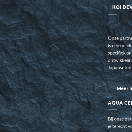
KOI DE
Onze partn
is een uniek
specifiek o
ontwikkeli
Japanse koi
Meer i
AQUA CE
Bij onze pa
je terecht v