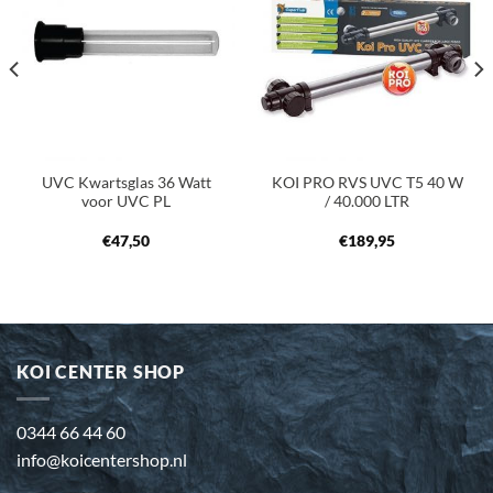
aan
aan
verlanglijst
verlanglijst
UVC Kwartsglas 36 Watt
KOI PRO RVS UVC T5 40 W
voor UVC PL
/ 40.000 LTR
€
47,50
€
189,95
KOI CENTER SHOP
0344 66 44 60
info@koicentershop.nl