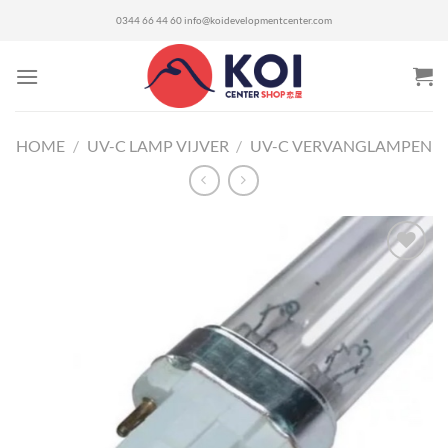
Ga
0344 66 44 60
info@koidevelopmentcenter.com
naar
inhoud
HOME
/
UV-C LAMP VIJVER
/
UV-C VERVANGLAMPEN
Toevoegen
aan
verlanglijst