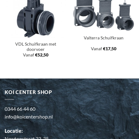
verlanglijst
verlanglijst
Valterra Schuifkraan
VDL Schuifkraan met
Vanaf
€
17,50
doorvoer
Vanaf
€
52,50
KOI CENTER SHOP
0344 66 44 60
info@koicentershop.nl
Locatie:
Newtonstraat 33-35