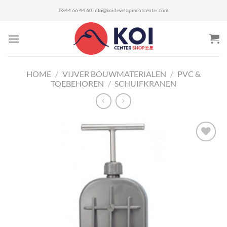
Ga
0344 66 44 60
info@koidevelopmentcenter.com
naar
inhoud
HOME
/
VIJVER BOUWMATERIALEN
/
PVC &
TOEBEHOREN
/
SCHUIFKRANEN
Toevoegen
aan
verlanglijst