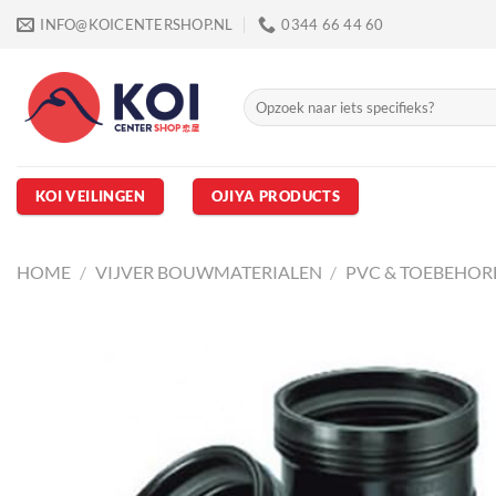
Ga
INFO@KOICENTERSHOP.NL
0344 66 44 60
naar
inhoud
Zoeken
naar:
KOI VEILINGEN
OJIYA PRODUCTS
HOME
/
VIJVER BOUWMATERIALEN
/
PVC & TOEBEHOR