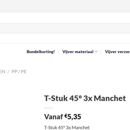
Bundelkorting!
Vijver materiaal
Vijver verzor
EN
/
PP / PE
T-Stuk 45° 3x Manchet
Toevoegen
Vanaf
5,35
aan
€
verlanglijst
T-Stuk 45° 3x Manchet