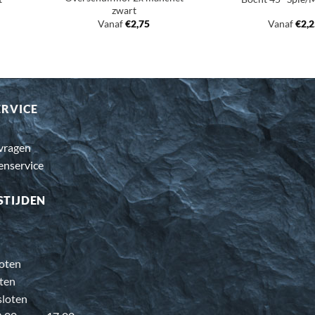
zwart
Vanaf
€
2,75
Vanaf
€
2,
ERVICE
 vragen
enservice
STIJDEN
oten
ten
loten