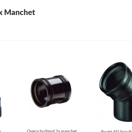
3x Manchet
oegen
Toevoegen
an
aan
nglijst
verlanglijst
+
+
Overschuifmof 2x manchet
t
Bocht 45° Spie/