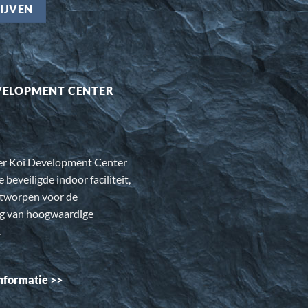
VELOPMENT CENTER
er Koi Development Center
e beveiligde indoor faciliteit,
ntworpen voor de
ng van hoogwaardige
.
nformatie >>