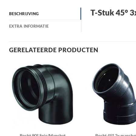
T-Stuk 45° 
BESCHRIJVING
EXTRA INFORMATIE
GERELATEERDE PRODUCTEN
Toevoegen
Toev
aan
a
verlanglijst
verla
+
+
Bocht 90° Spie/Manchet
Bocht 45° 2x manche