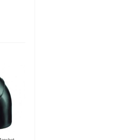
Toevoegen
aan
verlanglijst
Manchet