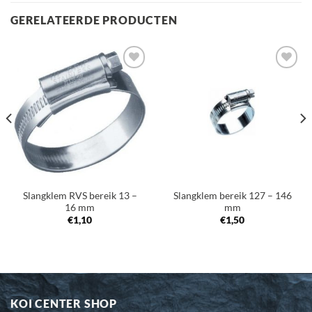
GERELATEERDE PRODUCTEN
Toevoegen
Toevoegen
aan
aan
verlanglijst
verlanglijst
Slangklem RVS bereik 13 –
Slangklem bereik 127 – 146
16 mm
mm
€
1,10
€
1,50
KOI CENTER SHOP