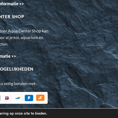
nformatie >>
NTER SHOP
rtner Aqua Center Shop kan
oor al je koi, aquarium en
cten.
matie >>
OGELIJKHEDEN
 u veilig betalen met:
ring op onze site te bieden.
oor de bezoeker beter werkt. Daarnaast gebruiken wij o.a. cookie