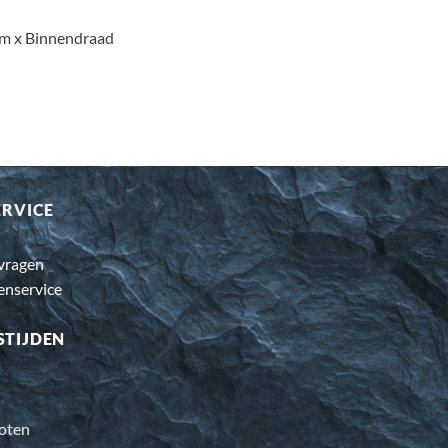
jm x Binnendraad
ERVICE
 vragen
enservice
STIJDEN
oten