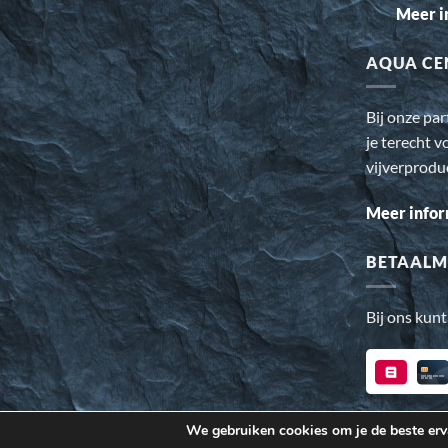
Meer i
AQUA CE
Bij onze pa
je terecht v
vijverprodu
Meer infor
BETAALM
Bij ons kunt
We gebruiken cookies om je de beste erva
Wij gebruiken cookies om ervoor te zorgen dat onze website v