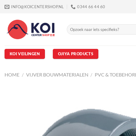
Ga
INFO@KOICENTERSHOP.NL
0344 66 44 60
naar
inhoud
Zoeken
naar:
KOI VEILINGEN
OJIYA PRODUCTS
HOME
/
VIJVER BOUWMATERIALEN
/
PVC & TOEBEHOR