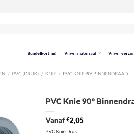
Bundelkorting!
Vijver materiaal
Vijver verzor
EN
/
PVC (DRUK)
/
KNIE
/
PVC KNIE 90° BINNENDRAAD
PVC Knie 90° Binnendr
Toevoegen
Vanaf
2,05
aan
€
verlanglijst
PVC Knie Druk