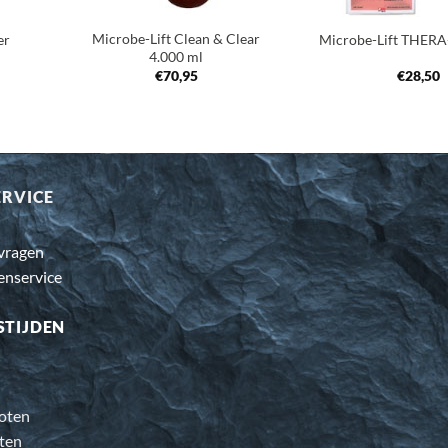
Microbe-Lift Clean & Clear
er
Microbe-Lift THERA
4.000 ml
€
70,95
€
28,50
ERVICE
 vragen
enservice
STIJDEN
oten
ten