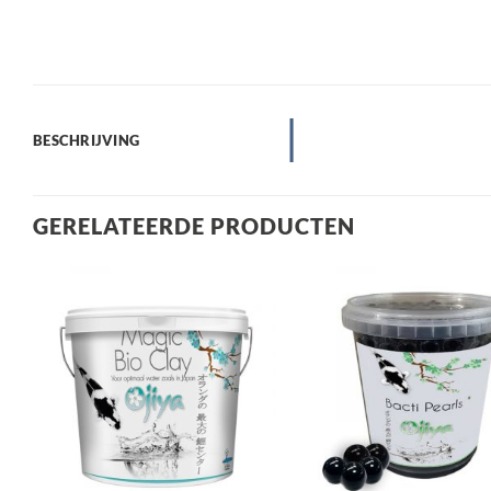
BESCHRIJVING
GERELATEERDE PRODUCTEN
Toevoegen
Toev
aan
a
verlanglijst
verla
+
+