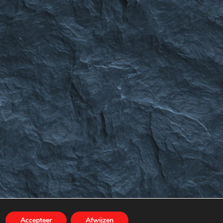
s
Accepteer
Afwijzen
MEER INFORMATIE
AANVAARDEN