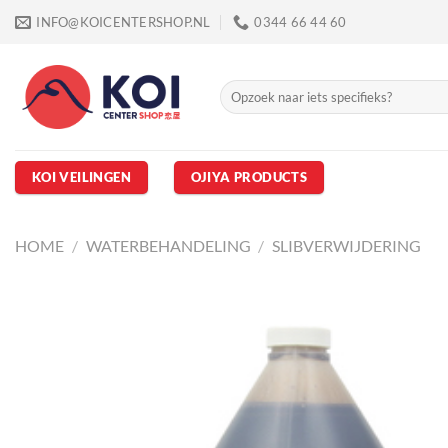
Ga
INFO@KOICENTERSHOP.NL
0344 66 44 60
naar
inhoud
Zoeken
naar:
KOI VEILINGEN
OJIYA PRODUCTS
HOME
/
WATERBEHANDELING
/
SLIBVERWIJDERING