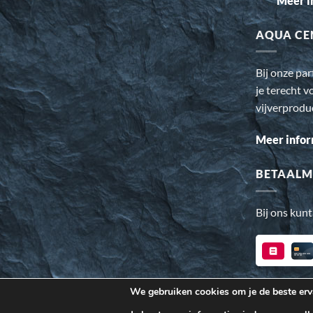
Meer i
AQUA CE
Bij onze pa
je terecht v
vijverprodu
Meer infor
BETAALM
Bij ons kunt
We gebruiken cookies om je de beste erva
Wij gebruiken cookies om ervoor te zorgen dat onze website v