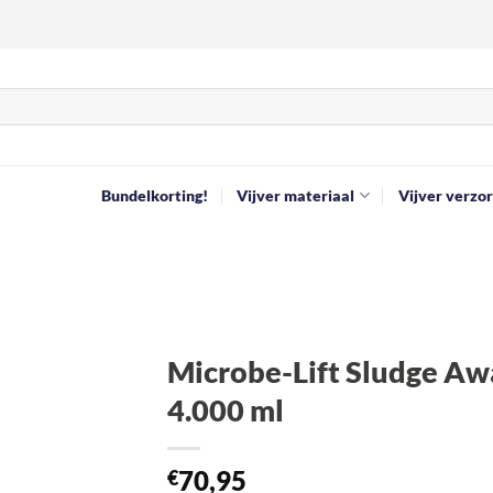
Bundelkorting!
Vijver materiaal
Vijver verzor
Microbe-Lift Sludge Aw
4.000 ml
Toevoegen
aan
verlanglijst
70,95
€