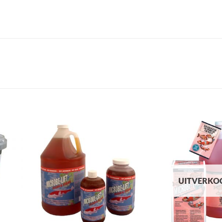
oegen
Toevoegen
an
aan
nglijst
verlanglijst
UITVERKO
+
+