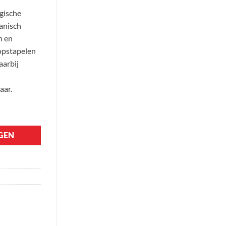
gische
anisch
n en
 opstapelen
aarbij
aar.
GEN