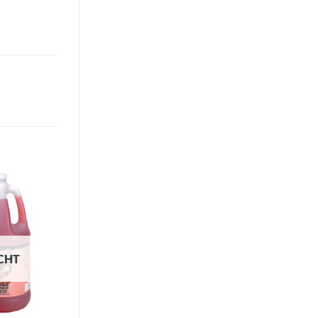
Toevoegen
aan
verlanglijst
CHT