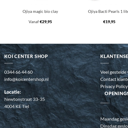
Ojiya magic bio clay
Ojiya Bacti Pearls 1 lit
Vanaf
€
29,95
€
19,95
KOI CENTER SHOP
KLANTENS
0344 66 44 60
Veel gestelde
info@koicentershop.nl
Contact klant
Privacy Policy
Locatie:
OPENING
Newtonstraat 33-35
4004 KE Tiel
Maandag gesl
Dinsdag geslo