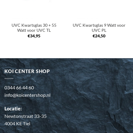
UVC Kwartsglas 30 + 55
UVC Kwartsglas 9 Watt voor
Watt voor UVC TL
UVC PL
€
34,95
€
24,50
KOI CENTER SHOP
0344 66 44 60
info@koicentershop.nl
Locatie:
Newtonstraat 33-35
4004 KE Tiel