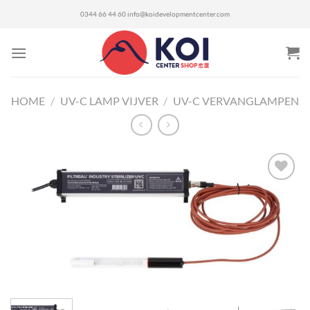
Ga
0344 66 44 60
info@koidevelopmentcenter.com
naar
inhoud
HOME
/
UV-C LAMP VIJVER
/
UV-C VERVANGLAMPEN
Toevoegen
aan
verlanglijst