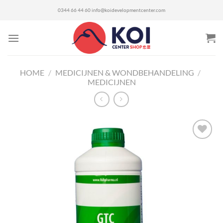
Ga
0344 66 44 60
info@koidevelopmentcenter.com
naar
inhoud
HOME
/
MEDICIJNEN & WONDBEHANDELING
/
MEDICIJNEN
Toevoegen
aan
verlanglijst