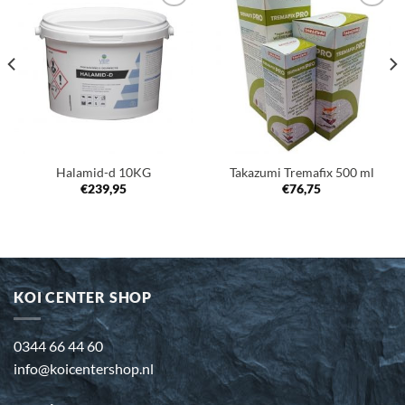
Toevoegen
Toevoegen
aan
aan
verlanglijst
verlanglijst
Halamid-d 10KG
Takazumi Tremafix 500 ml
€
239,95
€
76,75
KOI CENTER SHOP
0344 66 44 60
info@koicentershop.nl