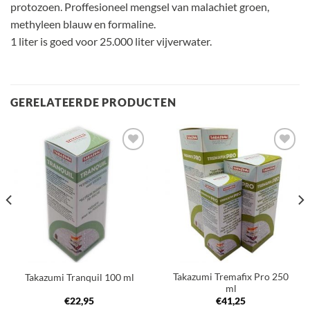
protozoen. Proffesioneel mengsel van malachiet groen,
methyleen blauw en formaline.
1 liter is goed voor 25.000 liter vijverwater.
GERELATEERDE PRODUCTEN
Toevoegen
Toevoegen
aan
aan
verlanglijst
verlanglijst
Takazumi Tremafix Pro 250
Takazumi Tranquil 100 ml
ml
€
22,95
€
41,25