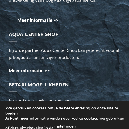
Meer informatie >>
AQUA CENTER SHOP
Bij onze partner Aqua Center Shop kan je terecht voor al
je koi, aquarium en vijverproducten.
Meer informatie >>
BETAALMOGELIJKHEDEN
Bij ons kunt u veilig betalen met:
We gebruiken cookies om je de beste ervaring op onze site te
bieden.
Wij gebruiken cookies om ervoor te zorgen dat onze website
Je kunt meer informatie vinden over welke cookies we gebruiken
voor de bezoeker beter werkt. Daarnaast gebruiken wij o.a.
instellingen
of deze uitschakelen in de
.