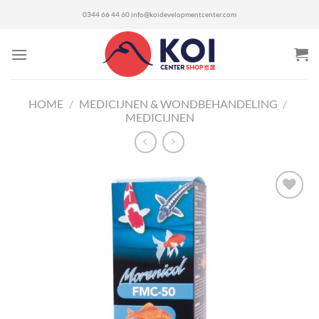
Ga
0344 66 44 60
info@koidevelopmentcenter.com
naar
inhoud
HOME
/
MEDICIJNEN & WONDBEHANDELING
/
MEDICIJNEN
Toevoegen
aan
verlanglijst