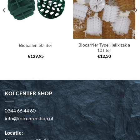
verlanglijst
verlanglijst
Biocarrier Type Helix zak a
Bioballen 50 liter
10 liter
€
129,95
€
12,50
KOI CENTER SHOP
0344 66 44 60
info@koicentershop.nl
Locatie: