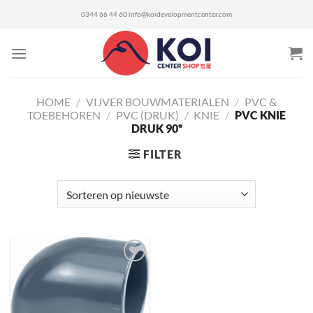
Ga
0344 66 44 60
info@koidevelopmentcenter.com
naar
inhoud
HOME
/
VIJVER BOUWMATERIALEN
/
PVC &
TOEBEHOREN
/
PVC (DRUK)
/
KNIE
/
PVC KNIE
DRUK 90º
FILTER
Toevoegen
aan
verlanglijst