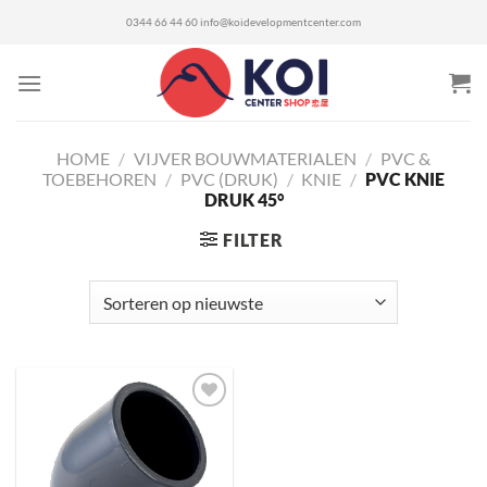
Ga
0344 66 44 60
info@koidevelopmentcenter.com
naar
inhoud
HOME
/
VIJVER BOUWMATERIALEN
/
PVC &
TOEBEHOREN
/
PVC (DRUK)
/
KNIE
/
PVC KNIE
DRUK 45°
FILTER
Toevoegen
aan
verlanglijst