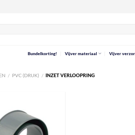
Bundelkorting!
Vijver materiaal
Vijver verzor
EN
/
PVC (DRUK)
/
INZET VERLOOPRING
Toevoegen
aan
verlanglijst