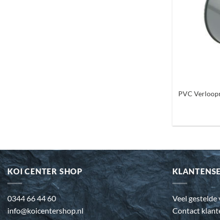
+
PVC Verloopr
KOI CENTER SHOP
KLANTENS
0344 66 44 60
Veel gestelde
info@koicentershop.nl
Contact klant