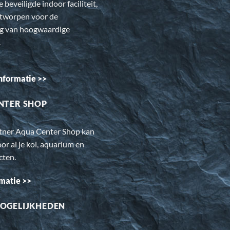
e beveiligde indoor faciliteit,
ntworpen voor de
ng van hoogwaardige
.
nformatie >>
NTER SHOP
rtner Aqua Center Shop kan
oor al je koi, aquarium en
cten.
matie >>
OGELIJKHEDEN