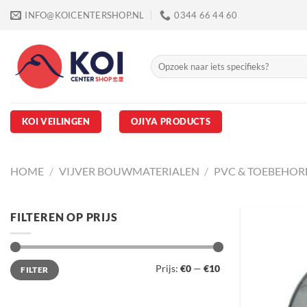
Ga
INFO@KOICENTERSHOP.NL
0344 66 44 60
naar
inhoud
Zoeken
naar:
KOI VEILINGEN
OJIYA PRODUCTS
HOME
/
VIJVER BOUWMATERIALEN
/
PVC & TOEBEHOR
FILTEREN OP PRIJS
Min.
Max.
Prijs:
€0
—
€10
FILTER
prijs
prijs