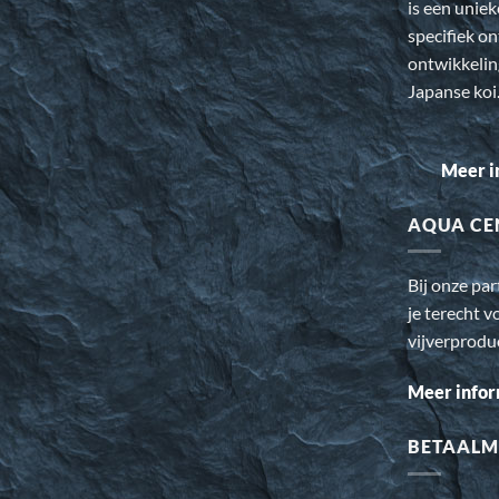
is een uniek
specifiek o
ontwikkeli
Japanse koi
Meer i
AQUA CE
Bij onze pa
je terecht v
vijverprodu
Meer infor
BETAALM