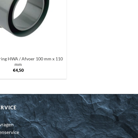
ing HWA / Afvoer 100 mm x 110
mm
€
4,50
ERVICE
 vragen
enservice