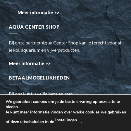
Meer informatie >>
AQUA CENTER SHOP
Bij onze partner Aqua Center Shop kan je terecht voor al
je koi, aquarium en vijverproducten.
Meer informatie >>
BETAALMOGELIJKHEDEN
Bij ons kunt u veilig betalen met:
We gebruiken cookies om je de beste ervaring op onze site te
bieden.
Wij gebruiken cookies om ervoor te zorgen dat onze website
Je kunt meer informatie vinden over welke cookies we gebruiken
voor de bezoeker beter werkt. Daarnaast gebruiken wij o.a.
instellingen
of deze uitschakelen in de
.
cookies voor onze webstatistieken.