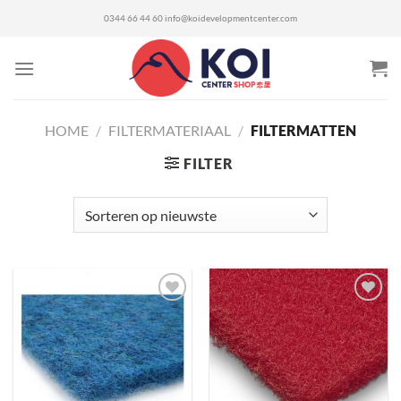
Ga
0344 66 44 60
info@koidevelopmentcenter.com
naar
inhoud
HOME
/
FILTERMATERIAAL
/
FILTERMATTEN
FILTER
Toevoegen
Toevoegen
aan
aan
verlanglijst
verlanglijst